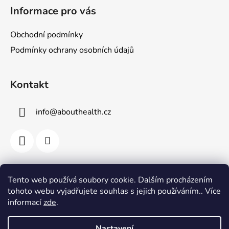
Informace pro vás
Obchodní podmínky
Podmínky ochrany osobních údajů
Kontakt
info
@
abouthealth.cz
Přijímáme online platby
Tento web používá soubory cookie. Dalším procházením
tohoto webu vyjadřujete souhlas s jejich používáním.. Více
informací
zde
.
Nastavení