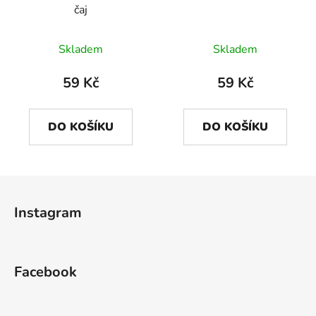
čaj
Skladem
Skladem
59 Kč
59 Kč
DO KOŠÍKU
DO KOŠÍKU
Z
á
Instagram
p
a
t
Facebook
í