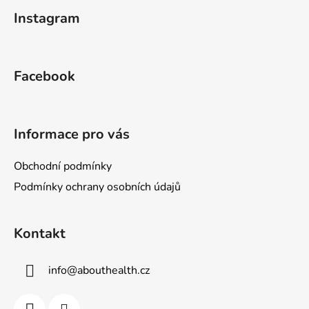
á
á
d
Instagram
p
a
a
c
t
í
Facebook
p
í
r
v
k
Informace pro vás
y
v
Obchodní podmínky
ý
p
Podmínky ochrany osobních údajů
i
s
u
Kontakt
info
@
abouthealth.cz