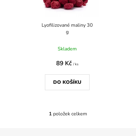
s
r
p
o
r
d
Lyofilizované maliny 30
o
u
g
d
k
u
t
Skladem
k
ů
t
89 Kč
ů
/ ks
DO KOŠÍKU
1
položek celkem
O
v
l
Z