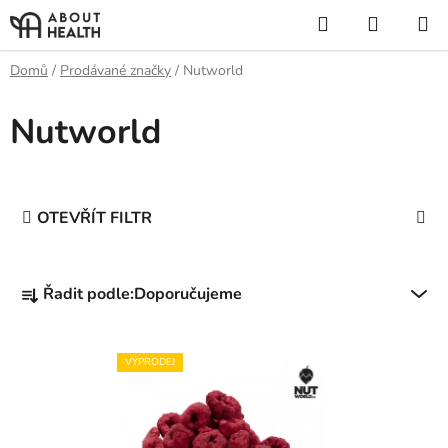
Přejít
Hledat
NÁKUP
na
KOŠÍK
obsah
Domů
/
Prodávané značky
/
Nutworld
Nutworld
OTEVŘÍT FILTR
Ř
Řadit podle:
Doporučujeme
a
z
V
e
VÝPRODEJ
ý
n
p
í
i
p