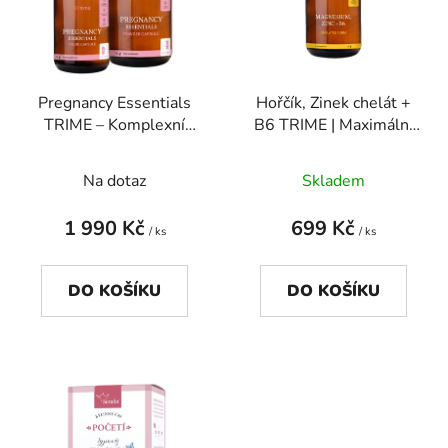
i
d
s
u
p
k
r
t
Pregnancy Essentials
Hořčík, Zinek chelát +
o
ů
TRIME – Komplexní
B6 TRIME | Maximální
d
vitamíny pro těhotné a
vstřebatelnost a
u
kojící
regenerace
Na dotaz
Skladem
k
t
1 990 Kč
699 Kč
ů
/ ks
/ ks
DO KOŠÍKU
DO KOŠÍKU