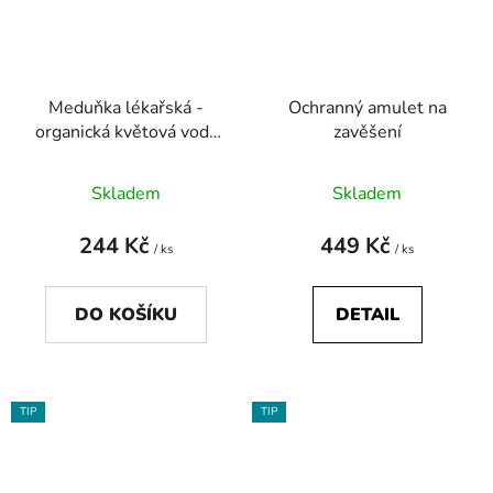
Meduňka lékařská -
Ochranný amulet na
organická květová voda
zavěšení
100ml - obnova
rovnováhy
Skladem
Skladem
244 Kč
449 Kč
/ ks
/ ks
DO KOŠÍKU
DETAIL
TIP
TIP