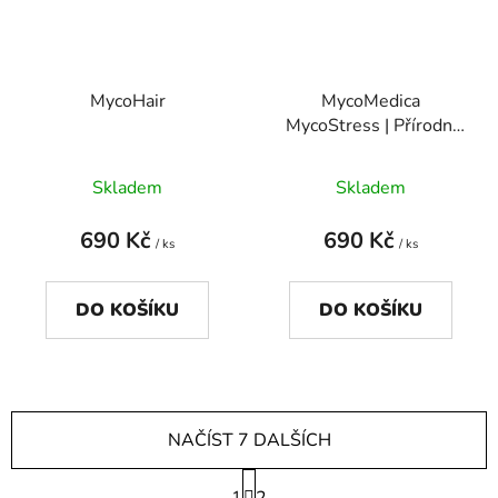
MycoHair
MycoMedica
MycoStress | Přírodní
pomoc při stresu a
napětí
Skladem
Skladem
690 Kč
690 Kč
/ ks
/ ks
DO KOŠÍKU
DO KOŠÍKU
NAČÍST 7 DALŠÍCH
S