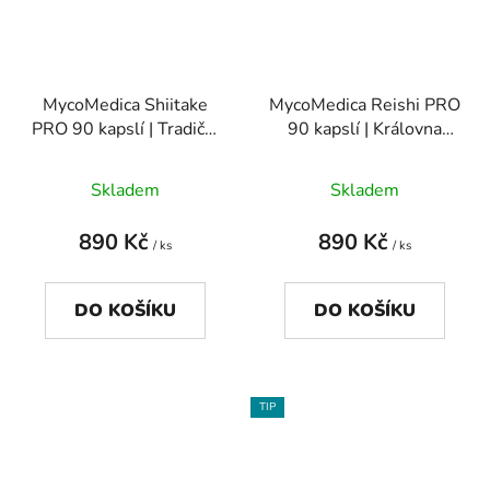
MycoMedica Shiitake
MycoMedica Reishi PRO
PRO 90 kapslí | Tradiční
90 kapslí | Královna
síla vitální houby
vitálních hub pro klid
Skladem
Skladem
890 Kč
890 Kč
/ ks
/ ks
DO KOŠÍKU
DO KOŠÍKU
TIP