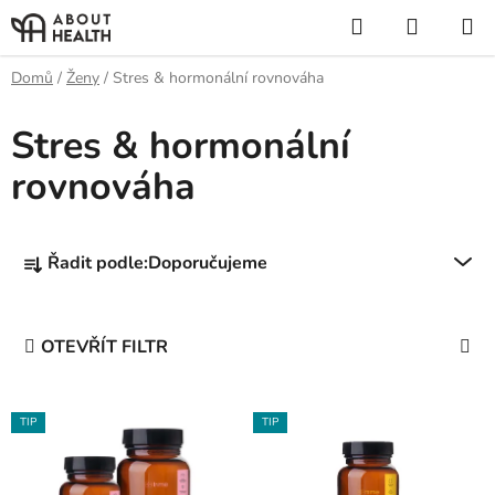
Přejít
Hledat
NÁKUP
na
KOŠÍK
obsah
Domů
/
Ženy
/
Stres & hormonální rovnováha
Stres & hormonální
rovnováha
Ř
Řadit podle:
Doporučujeme
a
z
e
OTEVŘÍT FILTR
n
í
V
p
TIP
TIP
ý
r
p
o