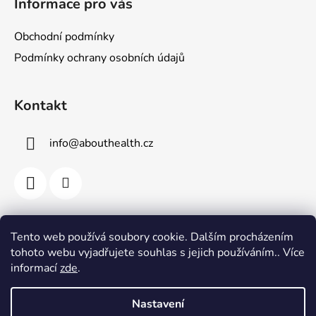
Informace pro vás
Obchodní podmínky
Podmínky ochrany osobních údajů
Kontakt
info
@
abouthealth.cz
Přijímáme online platby
Tento web používá soubory cookie. Dalším procházením
tohoto webu vyjadřujete souhlas s jejich používáním.. Více
informací
zde
.
Nastavení