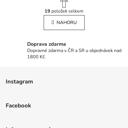
1
t
2
r
O
á
19
položek celkem
v
n
l
k
NAHORU
á
o
d
v
a
á
c
n
Doprava zdarma
í
í
Dopravné zdarma v ČR a SR u objednávek nad
p
1800 Kč.
r
Z
v
k
á
Instagram
y
p
v
a
ý
t
p
Facebook
í
i
s
u