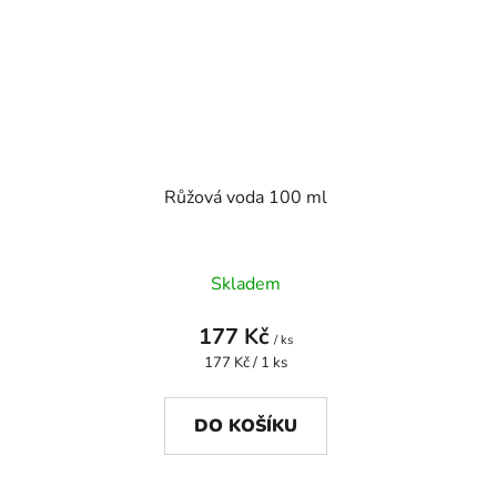
Růžová voda 100 ml
Skladem
177 Kč
/ ks
Měrná
177 Kč / 1 ks
cena:
DO KOŠÍKU