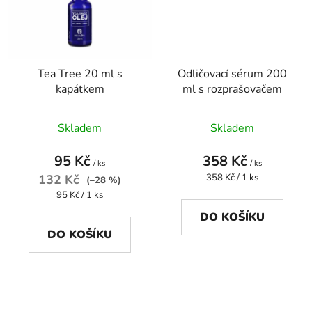
Tea Tree 20 ml s
Odličovací sérum 200
kapátkem
ml s rozprašovačem
Skladem
Skladem
95 Kč
358 Kč
/ ks
/ ks
Měrná
132 Kč
358 Kč / 1 ks
(–28 %)
cena:
Měrná
95 Kč / 1 ks
cena:
DO KOŠÍKU
DO KOŠÍKU