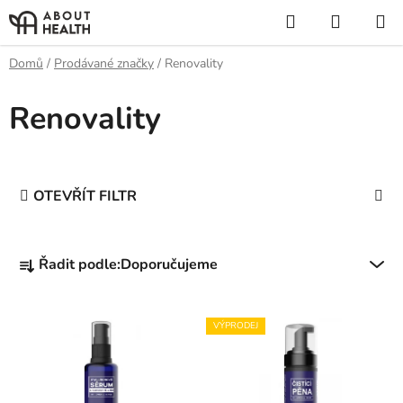
Přejít
Hledat
NÁKUP
na
KOŠÍK
obsah
Domů
/
Prodávané značky
/
Renovality
Renovality
OTEVŘÍT FILTR
Ř
Řadit podle:
Doporučujeme
a
z
V
e
VÝPRODEJ
ý
n
p
í
i
p