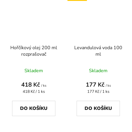
Hořčíkový olej 200 ml
Levandulová voda 100
rozprašovač
ml
Skladem
Skladem
418 Kč
177 Kč
/ ks
/ ks
Měrná
Měrná
418 Kč / 1 ks
177 Kč / 1 ks
cena:
cena:
DO KOŠÍKU
DO KOŠÍKU