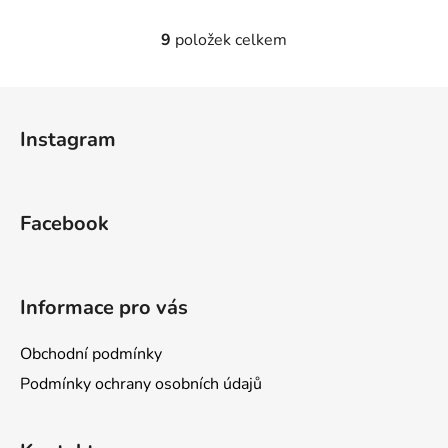
9
položek celkem
O
v
l
Z
á
á
d
Instagram
p
a
a
c
t
í
Facebook
p
í
r
v
k
Informace pro vás
y
v
Obchodní podmínky
ý
p
Podmínky ochrany osobních údajů
i
s
u