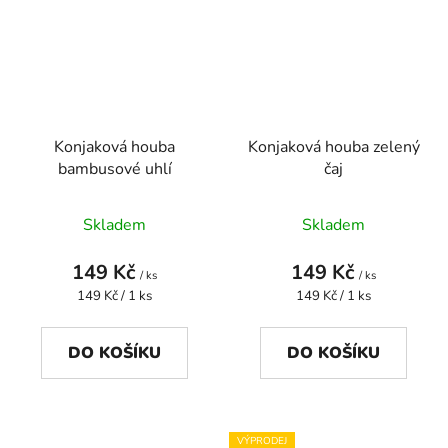
Konjaková houba
Konjaková houba zelený
bambusové uhlí
čaj
Skladem
Skladem
149 Kč
149 Kč
/ ks
/ ks
Měrná
Měrná
149 Kč / 1 ks
149 Kč / 1 ks
cena:
cena:
DO KOŠÍKU
DO KOŠÍKU
VÝPRODEJ