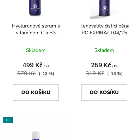
s
r
p
o
r
d
Hyaluronové sérum s
Renovality čistící pěna
o
u
vitamínem C a B3
PO EXPIRACI 04/25
d
k
50ml/ PO EXPIRACI
u
t
11/25
Skladem
Skladem
k
ů
t
499 Kč
259 Kč
ů
/ ks
/ ks
579 Kč
319 Kč
(–13 %)
(–18 %)
DO KOŠÍKU
DO KOŠÍKU
TIP