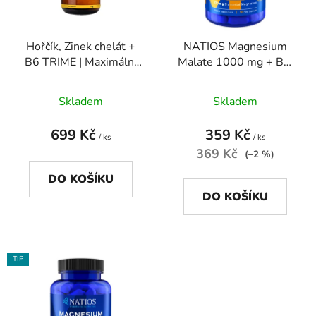
p
k
r
t
Hořčík, Zinek chelát +
NATIOS Magnesium
o
ů
B6 TRIME | Maximální
Malate 1000 mg + B6,
d
vstřebatelnost a
90 veg. kapslí, (elem.
u
regenerace
hořčík 170 mg)
Skladem
Skladem
k
t
699 Kč
359 Kč
ů
/ ks
/ ks
369 Kč
(–2 %)
DO KOŠÍKU
DO KOŠÍKU
TIP