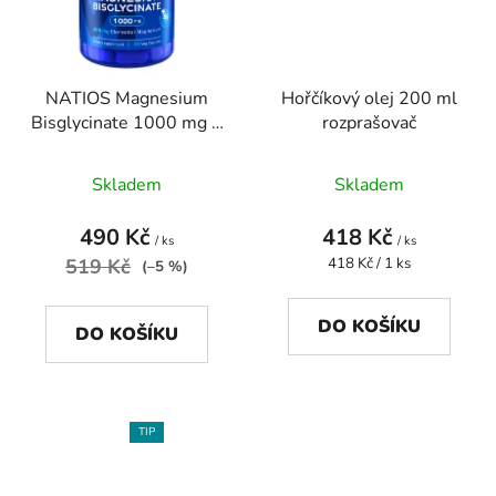
NATIOS Magnesium
Hořčíkový olej 200 ml
Bisglycinate 1000 mg +
rozprašovač
B6, 90 veg. kapslí
(elem. hořík 200 mg)
Skladem
Skladem
490 Kč
418 Kč
/ ks
/ ks
Měrná
519 Kč
418 Kč / 1 ks
(–5 %)
cena:
DO KOŠÍKU
DO KOŠÍKU
TIP