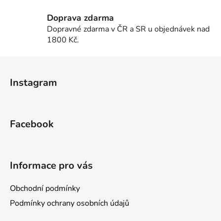
v
l
Doprava zdarma
á
Dopravné zdarma v ČR a SR u objednávek nad
d
1800 Kč.
a
c
Z
í
á
p
Instagram
p
r
a
v
k
t
y
Facebook
í
v
ý
p
i
Informace pro vás
s
u
Obchodní podmínky
Podmínky ochrany osobních údajů