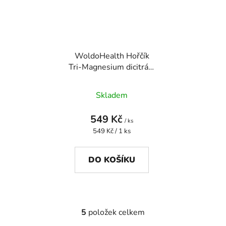
WoldoHealth Hořčík
Tri-Magnesium dicitrát |
120 kapslí pro svaly
Skladem
549 Kč
/ ks
Měrná
549 Kč / 1 ks
cena:
DO KOŠÍKU
5
položek celkem
O