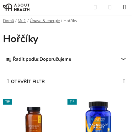
Přejít
Hledat
NÁKUP
na
KOŠÍK
obsah
Domů
/
Muži
/
Únava & energie
/
Hořčíky
Hořčíky
Ř
Řadit podle:
Doporučujeme
a
z
e
OTEVŘÍT FILTR
n
í
V
p
TIP
TIP
ý
r
p
o
i
d
s
u