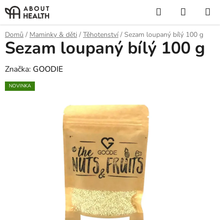
Přejít
Hledat
NÁKUP
na
KOŠÍK
obsah
Domů
/
Maminky & děti
/
Těhotenství
/
Sezam loupaný bílý 100 g
Sezam loupaný bílý 100 g
Značka:
GOODIE
NOVINKA