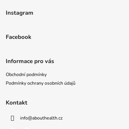
Z
á
Instagram
p
a
t
Facebook
í
Informace pro vás
Obchodní podmínky
Podmínky ochrany osobních údajů
Kontakt
info
@
abouthealth.cz