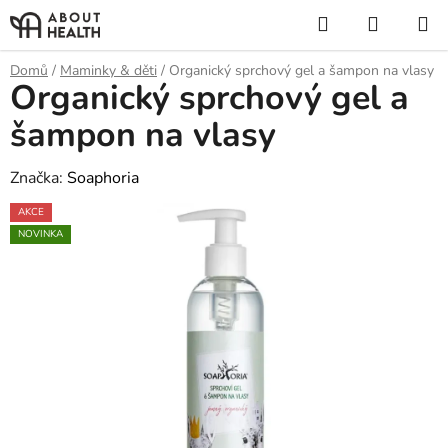
Přejít
Hledat
NÁKUP
na
KOŠÍK
obsah
Domů
/
Maminky & děti
/
Organický sprchový gel a šampon na vlasy
Organický sprchový gel a
šampon na vlasy
Značka:
Soaphoria
AKCE
NOVINKA