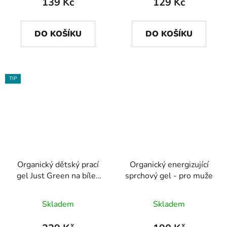
139 Kč
129 Kč
DO KOŠÍKU
DO KOŠÍKU
TIP
Organický dětský prací
Organický energizující
gel Just Green na bíle i
sprchový gel - pro muže
barevné prádlo 1500 ml
Skladem
Skladem