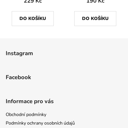
229 Kč
190 Kč
DO KOŠÍKU
DO KOŠÍKU
Z
á
Instagram
p
a
t
Facebook
í
Informace pro vás
Obchodní podmínky
Podmínky ochrany osobních údajů