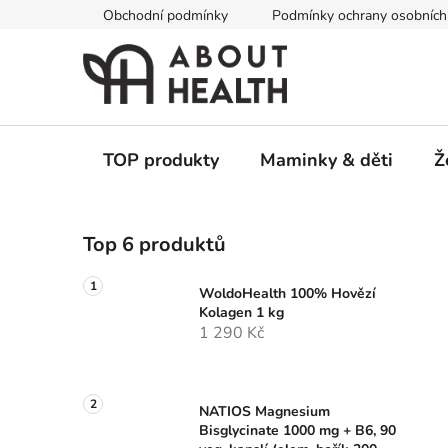
Přejít
Obchodní podmínky
Podmínky ochrany osobních
na
obsah
TOP produkty
Maminky & děti
Ž
P
Top 6 produktů
o
s
WoldoHealth 100% Hovězí
t
Kolagen 1 kg
r
1 290 Kč
a
n
n
NATIOS Magnesium
í
Bisglycinate 1000 mg + B6, 90