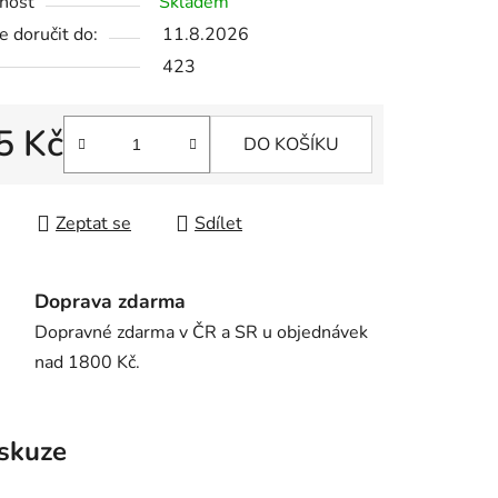
nost
Skladem
 doručit do:
11.8.2026
423
5 Kč
DO KOŠÍKU
 cena:
Zeptat se
Sdílet
Doprava zdarma
Dopravné zdarma v ČR a SR u objednávek
nad 1800 Kč.
skuze