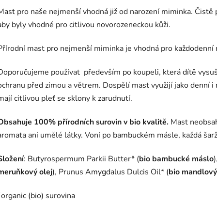
Mast pro naše nejmenší vhodná již od narození miminka. Čistě př
aby byly vhodné pro citlivou novorozeneckou kůži.
Přírodní mast pro nejmenší miminka je vhodná pro každodenní 
Doporučujeme používat především po koupeli, která dítě vysušu
ochranu před zimou a větrem. Dospělí mast využijí jako denní i n
mají citlivou pleť se sklony k zarudnutí.
Obsahuje 100% přírodních surovin v bio kvalitě.
Mast neobsah
aromata ani umělé látky. Voní po bambuckém másle, každá šarže
Složení
: Butyrospermum Parkii Butter* (
bio bambucké máslo
meruňkový olej
), Prunus Amygdalus Dulcis Oil* (
bio mandlový
*organic (bio) surovina