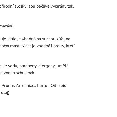
írodní složky jsou pečlivě vybírány tak,
mazání.
je, dále je vhodná na suchou kůži, na
oční mast. Mast je vhodná i pro ty, kteří
uje vodu, parabeny, alergeny, umělá
 voní trochu jinak.
), Prunus Armeniaca Kernel Oil* (
bio
 olej
)