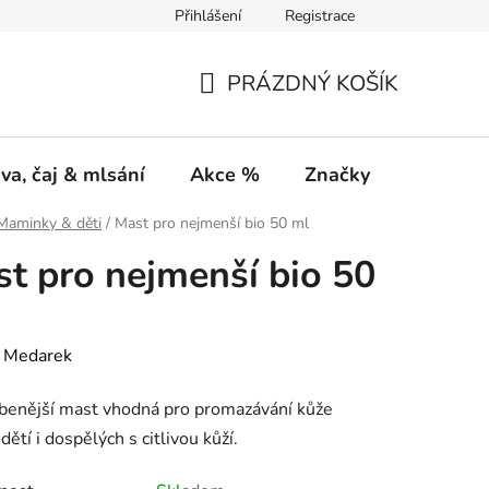
Přihlášení
Registrace
PRÁZDNÝ KOŠÍK
NÁKUPNÍ
KOŠÍK
va, čaj & mlsání
Akce %
Značky
Maminky & děti
/
Mast pro nejmenší bio 50 ml
t pro nejmenší bio 50
:
Medarek
benější mast vhodná pro promazávání kůže
dětí i dospělých s citlivou kůží.