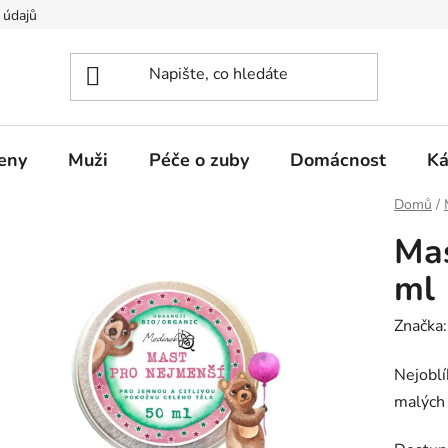
 údajů
eny
Muži
Péče o zuby
Domácnost
Ká
Domů
/
Mas
ml
Značka
Nejoblí
malých 