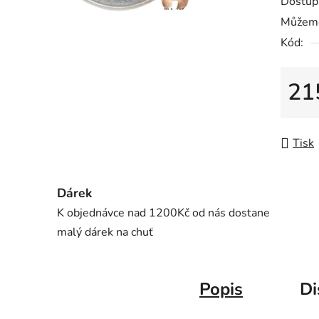
Dostup
Můžeme
Kód:
21
Měrná
Tisk
Dárek
K objednávce nad 1200Kč od nás dostane
malý dárek na chuť
Popis
Di