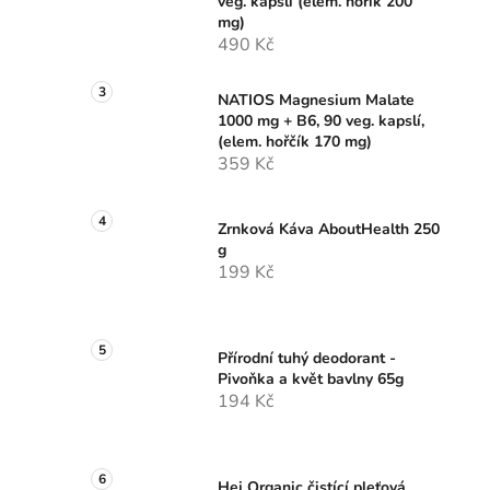
veg. kapslí (elem. hořík 200
p
mg)
a
490 Kč
n
e
NATIOS Magnesium Malate
l
1000 mg + B6, 90 veg. kapslí,
(elem. hořčík 170 mg)
359 Kč
Zrnková Káva AboutHealth 250
g
199 Kč
Přírodní tuhý deodorant -
Pivoňka a květ bavlny 65g
194 Kč
Hej Organic čistící pleťová