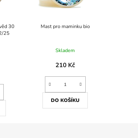
věd 30
Mast pro maminku bio
2/25
Skladem
210 Kč
)
DO KOŠÍKU